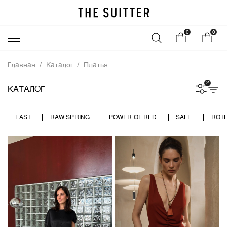
0
0
Главная
Каталог
Платья
2
КАТАЛОГ
EAST
RAW SPRING
POWER OF RED
SALE
ROT